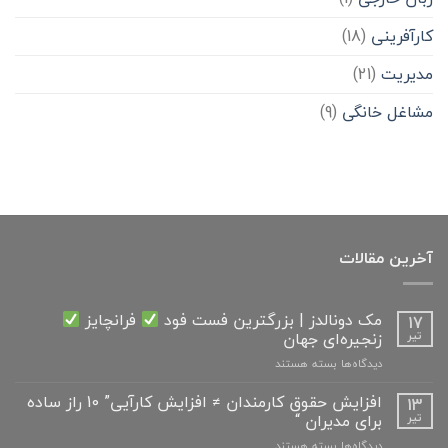
کارآفرینی
(18)
مدیریت
(21)
مشاغل خانگی
(9)
آخرین مقالات
مک دونالدز | بزرگترین فست فود
فرانچایز
17
زنجیره‌ای جهان
تیر
برای
دیدگاه‌ها
بسته هستند
مک
دونالدز
افزایش حقوق کارمندان ≠ افزایش کارآیی” 10 راز ساده
13
|
برای مدیران “
تیر
بزرگترین
برای
دیدگاه‌ها
بسته هستند
فست