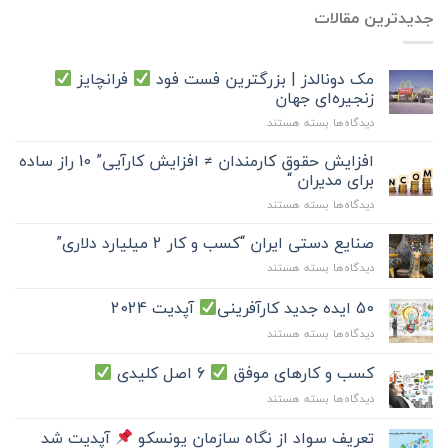
جدیدترین مقالات
مک دونالدز | بزرگترین فست فود
فرانچایز
زنجیره‌ای جهان
برای
دیدگاه‌ها
بسته هستند
مک
دونالدز
افزایش حقوق کارمندان ≠ افزایش کارآیی” 10 راز ساده
|
برای مدیران “
بزرگترین
برای
دیدگاه‌ها
بسته هستند
فست
افزایش
فود
حقوق
صنایع دستی ایران “کسب و کار 2 میلیارد دلاری”
کارمندان
فرانچایز
برای
دیدگاه‌ها
بسته هستند
≠
صنایع
افزایش
زنجیره‌ای
دستی
50 ایده جدید کارآفرینی
آپدیت 2024
کارآیی”
جهان
ایران
10
برای
دیدگاه‌ها
بسته هستند
“کسب
راز
50
و
ساده
ایده
کار
کسب و کارهای موفق
6 اصل کلیدی
برای
جدید
2
مدیران
برای
دیدگاه‌ها
بسته هستند
کارآفرینی
میلیارد
“
کسب
دلاری”
و
آپدیت
تعریف سواد از نگاه سازمان یونسکو
آپدیت شد