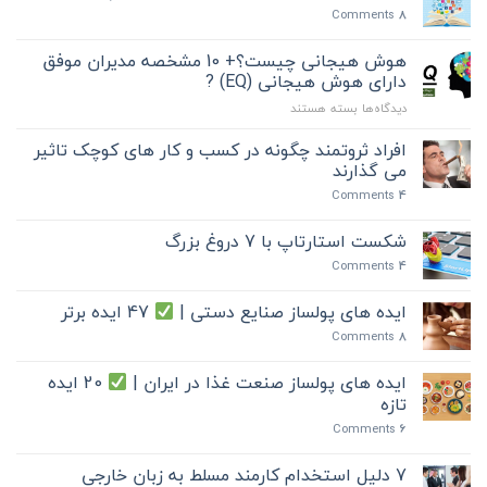
کارهای
2024
Comments
8
موفق
6
هوش هیجانی چیست؟+ 10 مشخصه مدیران موفق
اصل
دارای هوش هیجانی (EQ) ?
کلیدی
برای
دیدگاه‌ها
بسته هستند
هوش
هیجانی
افراد ثروتمند چگونه در کسب و کار های کوچک تاثیر
چیست؟
می گذارند
+
Comments
4
10
مشخصه
مدیران
شکست استارتاپ با 7 دروغ بزرگ
موفق
Comments
4
دارای
هوش
ایده های پولساز صنایع دستی |
47 ایده برتر
هیجانی
(EQ)
Comments
8
?
ایده های پولساز صنعت غذا در ایران |
20 ایده
تازه
Comments
6
7 دلیل استخدام کارمند مسلط به زبان خارجی