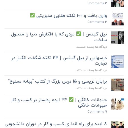
Comments
2
وارن بافت و 100 نکته طلایی مدیریتی
Comments
2
بیل گیتس |
مردی که با افکارش دنیا را متحول
ساخت
برای
دیدگاه‌ها
بسته هستند
بیل
گیتس
درسهایی از بیل گیتس | 24 نکته شگفت انگیز در
|
تجارت
برای
دیدگاه‌ها
بسته هستند
مردی
درسهایی
که
از
برایان تریسی و 15 درس بزرگ از کتاب “بهانه ممنوع”
با
بیل
افکارش
برای
دیدگاه‌ها
بسته هستند
گیتس
دنیا
برایان
|
را
تریسی
حیوانات خانگی |
44 ایده پولساز در کسب و کار
24
متحول
و
نکته
حیوانات خانگی
ساخت
15
شگفت
Comments
9
درس
انگیز
بزرگ
در
از
8 ایده برای راه اندازی کسب و کار در دوران دانشجویی
تجارت
کتاب