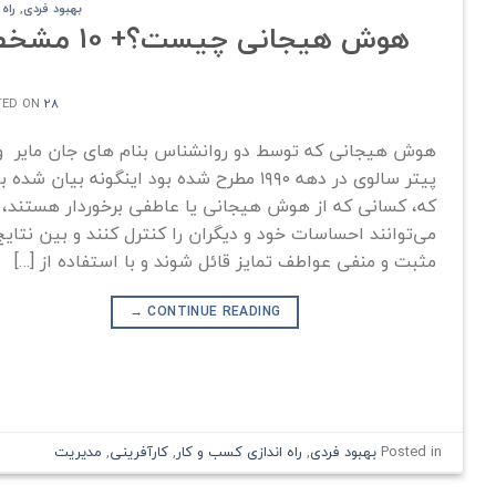
بهبود فردی
,
راه
هوش هیجانی چیست؟+ 10 مشخصه مدیران موفق دارای هوش هیجانی (EQ) ?
28 خرداد 1402
TED ON
هوش هیجانی که توسط دو روانشناس بنام های جان مایر و
پیتر سالوی در دهه ۱۹۹۰ مطرح شده بود اینگونه بیان شده 
که، کسانی که از هوش هیجانی یا عاطفی برخوردار هستند،
می‌توانند احساسات خود و دیگران را کنترل کنند و بین نتایج
مثبت و منفی عواطف تمایز قائل شوند و با استفاده از […]
→
CONTINUE READING
Posted in
بهبود فردی
,
راه اندازی کسب و کار
,
کارآفرینی
,
مدیریت