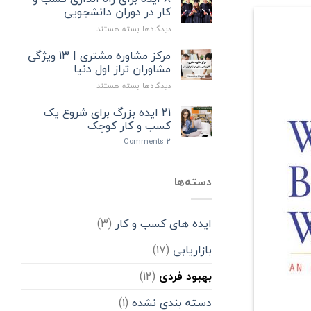
“بهانه
کار در دوران دانشجویی
ممنوع”
برای
دیدگاه‌ها
بسته هستند
8
ایده
مرکز مشاوره مشتری | 13 ویژگی
برای
مشاوران تراز اول دنیا
راه
برای
دیدگاه‌ها
بسته هستند
اندازی
مرکز
کسب
مشاوره
21 ایده بزرگ برای شروع یک
و
مشتری
کار
کسب و کار کوچک
|
در
Comments
2
13
دوران
ویژگی
دانشجویی
مشاوران
دسته‌ها
تراز
اول
دنیا
ایده های کسب و کار
(3)
بازاریابی
(17)
بهبود فردی
(12)
دسته بندی نشده
(1)