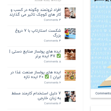
دیدگاه‌ها
بسته هستند
هوش
هیجانی
افراد ثروتمند چگونه در کسب و
چیست؟
کار های کوچک تاثیر می گذارند
+
Comments
4
10
مشخصه
مدیران
شکست استارتاپ با 7 دروغ
موفق
بزرگ
دارای
Comments
4
هوش
هیجانی
ایده های پولساز صنایع دستی |
(EQ)
?
47 ایده برتر
Comments
8
ایده های پولساز صنعت غذا در
ایران |
20 ایده تازه
Comments
6
7 دلیل استخدام کارمند مسلط
به زبان خارجی
Comments
2