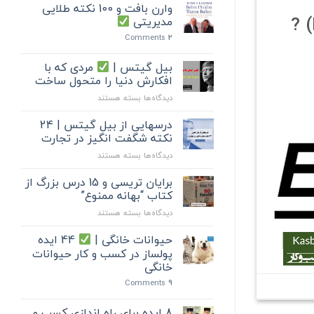
وارن بافت و 100 نکته طلایی
مدیریتی
Comments
2
بیل گیتس |
مردی که با
افکارش دنیا را متحول ساخت
برای
دیدگاه‌ها
بسته هستند
بیل
گیتس
درسهایی از بیل گیتس | 24
|
نکته شگفت انگیز در تجارت
برای
دیدگاه‌ها
بسته هستند
مردی
درسهایی
که
از
برایان تریسی و 15 درس بزرگ از
با
بیل
افکارش
کتاب “بهانه ممنوع”
گیتس
دنیا
برای
دیدگاه‌ها
بسته هستند
|
را
برایان
24
متحول
تریسی
حیوانات خانگی |
44 ایده
نکته
ساخت
و
شگفت
پولساز در کسب و کار حیوانات
15
انگیز
خانگی
درس
در
Comments
9
بزرگ
تجارت
از
کتاب
8 ایده برای راه اندازی کسب و