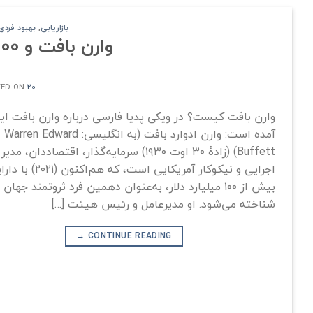
بازاریابی
,
بهبود فردی
وارن بافت و 100 نکته طلایی مدیریتی
20 خرداد 1401
TED ON
وارن بافت کیست؟ در ویکی پدیا فارسی درباره وارن بافت این
آمده است: وارن ادوارد بافت (به انگلیسی: Warren Edward
Buffett) (زادهٔ ۳۰ اوت ۱۹۳۰) سرمایه‌گذار، اقتصاددان، مدیر
اجرایی و نیکوکار آمریکایی است، که هم‌اکنون (۱
بیش از ۱۰۰ میلیارد دلار، به‌عنوان دهمین فرد ثروتمند جهان
شناخته می‌شود. او مدیرعامل و رئیس هیئت […]
→
CONTINUE READING