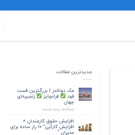
جدیدترین مقالات
مک دونالدز | بزرگترین فست
فود
فرانچایز
زنجیره‌ای
جهان
برای
دیدگاه‌ها
بسته هستند
مک
دونالدز
افزایش حقوق کارمندان ≠
|
افزایش کارآیی” 10 راز ساده برای
بزرگترین
مدیران “
فست