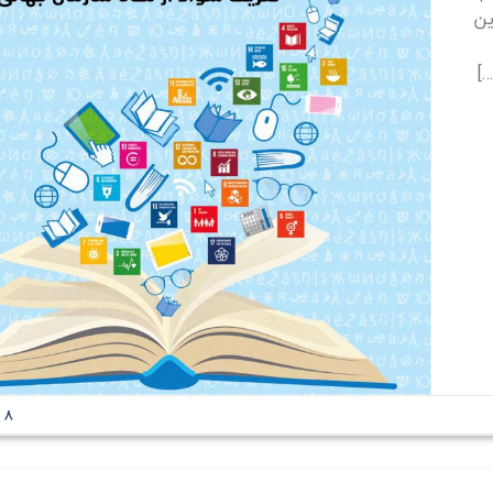
ین
]
Comments
8