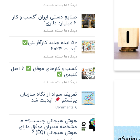
برای
دیدگاه‌ها
فود
بسته هستند
افزایش
حقوق
فرانچایز
صنایع دستی ایران “کسب و کار
کارمندان
2 میلیارد دلاری”
≠
زنجیره‌ای
برای
دیدگاه‌ها
بسته هستند
افزایش
جهان
صنایع
کارآیی”
دستی
50 ایده جدید کارآفرینی
10
ایران
راز
آپدیت 2024
“کسب
ساده
برای
دیدگاه‌ها
بسته هستند
و
برای
50
کار
مدیران
ایده
کسب و کارهای موفق
6 اصل
2
“
جدید
میلیارد
کلیدی
کارآفرینی
دلاری”
برای
دیدگاه‌ها
بسته هستند
کسب
آپدیت
و
تعریف سواد از نگاه سازمان
2024
کارهای
یونسکو
آپدیت شد
موفق
Comments
8
6
اصل
هوش هیجانی چیست؟+ 10
کلیدی
مشخصه مدیران موفق دارای
هوش هیجانی (EQ) ?
برای