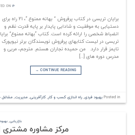
16 خرداد 1401
TED ON
برایان تریسی در کتاب پرفروش ” بهانه ممنوع “، 21 راه برای
دستیابی به موفقیت و شادابی پایدار بر پایه قدرت نظم و
انضباط شخصی را ارائه کرده است. کتاب “بهانه ممنوع” برایا
تریسی در لیست کتابهای پرفروش نویسندگان برتر نیویورک
تایمز قرار دارد. من حمیده نجاران هستم. مترجم، مربی و
مدرس دوره های […]
→
CONTINUE READING
Posted in
بهبود فردی
,
راه اندازی کسب و کار
,
کارآفرینی
,
مدیریت
,
مشاغل خ
بازاریابی
,
بهبود
مرکز مشاوره مشتری | 13 ویژگی مشاوران تراز اول دن