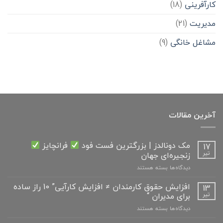
کارآفرینی
(18)
مدیریت
(21)
مشاغل خانگی
(9)
آخرین مقالات
مک دونالدز | بزرگترین فست فود
فرانچایز
17
زنجیره‌ای جهان
تیر
برای
دیدگاه‌ها
بسته هستند
مک
دونالدز
افزایش حقوق کارمندان ≠ افزایش کارآیی” 10 راز ساده
13
|
برای مدیران “
تیر
بزرگترین
برای
دیدگاه‌ها
بسته هستند
فست
افزایش
فود