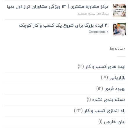
ممنوع”
ایده
مرکز مشاوره مشتری | 13 ویژگی مشاوران تراز اول دنیا
برای
برای
دیدگاه‌ها
بسته هستند
راه
مرکز
اندازی
مشاوره
21 ایده بزرگ برای شروع یک کسب و کار کوچک
کسب
مشتری
و
Comments
2
|
کار
13
در
ویژگی
دوران
دسته‌ها
مشاوران
دانشجویی
تراز
اول
دنیا
ایده های کسب و کار
(3)
بازاریابی
(17)
بهبود فردی
(12)
دسته بندی نشده
(1)
راه اندازی کسب و کار
(23)
زبان خارجی
(1)