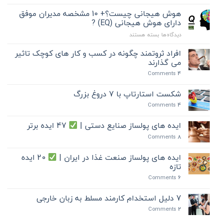
6
هوش هیجانی چیست؟+ 10 مشخصه مدیران موفق
اصل
دارای هوش هیجانی (EQ) ?
کلیدی
برای
دیدگاه‌ها
بسته هستند
هوش
هیجانی
افراد ثروتمند چگونه در کسب و کار های کوچک تاثیر
چیست؟
می گذارند
+
Comments
4
10
مشخصه
مدیران
شکست استارتاپ با 7 دروغ بزرگ
موفق
Comments
4
دارای
هوش
ایده های پولساز صنایع دستی |
47 ایده برتر
هیجانی
(EQ)
Comments
8
?
ایده های پولساز صنعت غذا در ایران |
20 ایده
تازه
Comments
6
7 دلیل استخدام کارمند مسلط به زبان خارجی
Comments
2