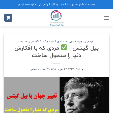
Ski
همراه شما در مدیریت کسب و کار، کارآفرینی و توسعه فردی
t
conten
بازاریابی
,
بهبود فردی
,
راه اندازی کسب و کار
,
کارآفرینی
,
مدیریت
بیل گیتس |
مردی که با افکارش
دنیا را متحول ساخت
19 خرداد 1401
POSTED ON
BY
حمیده نجاران