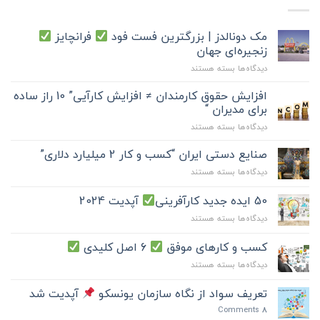
مک دونالدز | بزرگترین فست فود
فرانچایز
زنجیره‌ای جهان
برای
دیدگاه‌ها
بسته هستند
مک
دونالدز
افزایش حقوق کارمندان ≠ افزایش کارآیی” 10 راز ساده
|
برای مدیران “
بزرگترین
برای
دیدگاه‌ها
بسته هستند
فست
افزایش
فود
حقوق
صنایع دستی ایران “کسب و کار 2 میلیارد دلاری”
کارمندان
فرانچایز
برای
دیدگاه‌ها
بسته هستند
≠
صنایع
افزایش
زنجیره‌ای
دستی
50 ایده جدید کارآفرینی
آپدیت 2024
کارآیی”
جهان
ایران
10
برای
دیدگاه‌ها
بسته هستند
“کسب
راز
50
و
ساده
ایده
کار
کسب و کارهای موفق
6 اصل کلیدی
برای
جدید
2
مدیران
برای
دیدگاه‌ها
بسته هستند
کارآفرینی
میلیارد
“
کسب
دلاری”
و
آپدیت
تعریف سواد از نگاه سازمان یونسکو
آپدیت شد
کارهای
2024
Comments
8
موفق