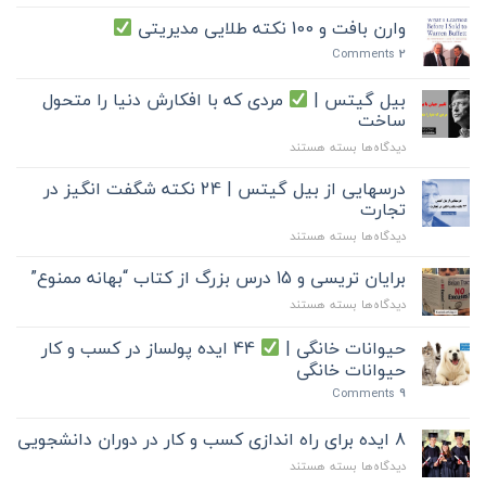
وارن بافت و 100 نکته طلایی مدیریتی
Comments
2
بیل گیتس |
مردی که با افکارش دنیا را متحول
ساخت
برای
دیدگاه‌ها
بسته هستند
بیل
گیتس
درسهایی از بیل گیتس | 24 نکته شگفت انگیز در
|
تجارت
برای
دیدگاه‌ها
بسته هستند
مردی
درسهایی
که
از
برایان تریسی و 15 درس بزرگ از کتاب “بهانه ممنوع”
با
بیل
افکارش
برای
دیدگاه‌ها
بسته هستند
گیتس
دنیا
برایان
|
را
تریسی
حیوانات خانگی |
44 ایده پولساز در کسب و کار
24
متحول
و
نکته
حیوانات خانگی
ساخت
15
شگفت
Comments
9
درس
انگیز
بزرگ
در
از
8 ایده برای راه اندازی کسب و کار در دوران دانشجویی
تجارت
کتاب
برای
دیدگاه‌ها
بسته هستند
“بهانه
8