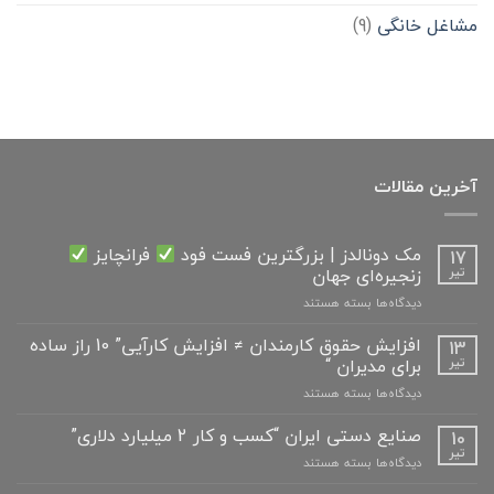
مشاغل خانگی
(9)
آخرین مقالات
مک دونالدز | بزرگترین فست فود
فرانچایز
17
زنجیره‌ای جهان
تیر
برای
دیدگاه‌ها
بسته هستند
مک
دونالدز
افزایش حقوق کارمندان ≠ افزایش کارآیی” 10 راز ساده
13
|
برای مدیران “
تیر
بزرگترین
برای
دیدگاه‌ها
بسته هستند
فست
افزایش
فود
حقوق
صنایع دستی ایران “کسب و کار 2 میلیارد دلاری”
10
کارمندان
فرانچایز
تیر
برای
دیدگاه‌ها
بسته هستند
≠
صنایع
افزایش
زنجیره‌ای