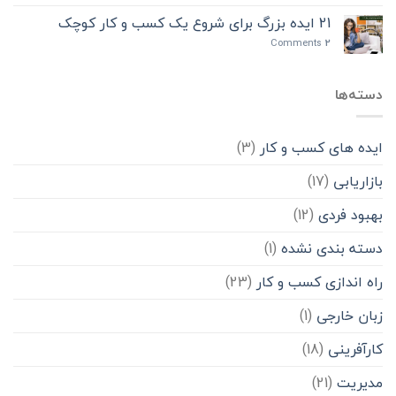
مرکز
اندازی
مشاوره
21 ایده بزرگ برای شروع یک کسب و کار کوچک
کسب
مشتری
و
Comments
2
|
کار
13
در
ویژگی
دوران
دسته‌ها
مشاوران
دانشجویی
تراز
اول
دنیا
ایده های کسب و کار
(3)
بازاریابی
(17)
بهبود فردی
(12)
دسته بندی نشده
(1)
راه اندازی کسب و کار
(23)
زبان خارجی
(1)
کارآفرینی
(18)
مدیریت
(21)