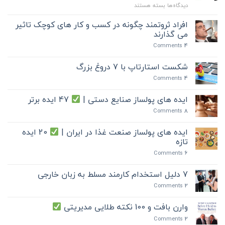
برای
دیدگاه‌ها
بسته هستند
هوش
هیجانی
افراد ثروتمند چگونه در کسب و کار های کوچک تاثیر
چیست؟
می گذارند
+
Comments
4
10
مشخصه
مدیران
شکست استارتاپ با 7 دروغ بزرگ
موفق
Comments
4
دارای
هوش
ایده های پولساز صنایع دستی |
47 ایده برتر
هیجانی
(EQ)
Comments
8
?
ایده های پولساز صنعت غذا در ایران |
20 ایده
تازه
Comments
6
7 دلیل استخدام کارمند مسلط به زبان خارجی
Comments
2
وارن بافت و 100 نکته طلایی مدیریتی
Comments
2