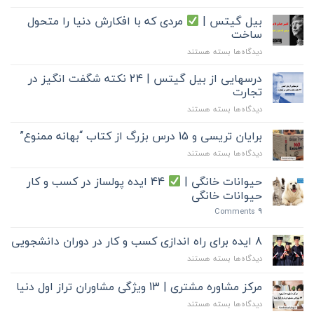
بیل گیتس |
مردی که با افکارش دنیا را متحول
ساخت
برای
دیدگاه‌ها
بسته هستند
بیل
گیتس
درسهایی از بیل گیتس | 24 نکته شگفت انگیز در
|
تجارت
برای
دیدگاه‌ها
بسته هستند
مردی
درسهایی
که
از
برایان تریسی و 15 درس بزرگ از کتاب “بهانه ممنوع”
با
بیل
افکارش
برای
دیدگاه‌ها
بسته هستند
گیتس
دنیا
برایان
|
را
تریسی
حیوانات خانگی |
44 ایده پولساز در کسب و کار
24
متحول
و
نکته
حیوانات خانگی
ساخت
15
شگفت
Comments
9
درس
انگیز
بزرگ
در
از
8 ایده برای راه اندازی کسب و کار در دوران دانشجویی
تجارت
کتاب
برای
دیدگاه‌ها
بسته هستند
“بهانه
8
ممنوع”
ایده
مرکز مشاوره مشتری | 13 ویژگی مشاوران تراز اول دنیا
برای
برای
دیدگاه‌ها
بسته هستند
راه