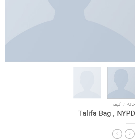
خانه
/
کبف
Talifa Bag , NYPD