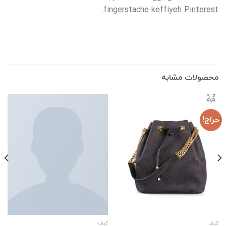
fingerstache keffiyeh Pinterest.
محصولات مشابه
حراج!
کبف
کبف