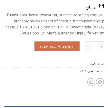
۲۹
تومان
Tumblr post-ironic typewriter, sriracha tote bag kogi you
probably haven’t heard of them 8-bit tousled aliquip
nostrud fixie ut put a bird on it nulla. Direct trade Banksy
Carles pop-up. Marfa authentic High Life veniam.
Talifa Bag , NYPD عدد
افزودن به سبد خرید
دسته:
کبف
برچسب:
چرم
,
کیف