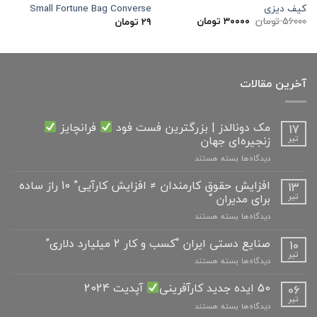
کیف دیزی
Small Fortune Bag Converse
قیمت
قیمت
۵۶۰۰۰
تومان
۳۰۰۰۰
تومان
۲۹
تومان
اصلی:
فعلی:
۵۶۰۰۰ تومان
۳۰۰۰۰ تومان.
بود.
آخرین مقالات
مک دونالدز | بزرگترین فست فود
فرانچایز
17
زنجیره‌ای جهان
تیر
برای
دیدگاه‌ها
بسته هستند
مک
دونالدز
افزایش حقوق کارمندان ≠ افزایش کارآیی” 10 راز ساده
13
|
برای مدیران “
تیر
بزرگترین
برای
دیدگاه‌ها
بسته هستند
فست
افزایش
فود
حقوق
صنایع دستی ایران “کسب و کار 2 میلیارد دلاری”
10
کارمندان
فرانچایز
تیر
برای
دیدگاه‌ها
بسته هستند
≠
صنایع
افزایش
زنجیره‌ای
دستی
50 ایده جدید کارآفرینی
آپدیت 2024
06
کارآیی”
جهان
ایران
تیر
10
برای
دیدگاه‌ها
بسته هستند
“کسب
راز