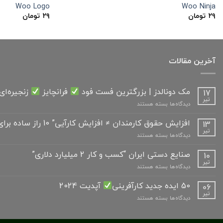
Woo Logo
Woo Ninja
۲۹
تومان
۲۹
تومان
آخرین مقالات
مک دونالدز | بزرگترین فست فود
فرانچایز
زنجیره‌ای
17
تیر
برای
دیدگاه‌ها
بسته هستند
مک
دونالدز
افزایش حقوق کارمندان ≠ افزایش کارآیی” 10 راز ساده برای مدیران “
13
|
تیر
برای
دیدگاه‌ها
بسته هستند
بزرگترین
افزایش
فست
حقوق
صنایع دستی ایران “کسب و کار 2 میلیارد دلاری”
10
فود
کارمندان
تیر
برای
دیدگاه‌ها
بسته هستند
≠
فرانچایز
صنایع
افزایش
دستی
50 ایده جدید کارآفرینی
آپدیت 2024
06
کارآیی”
زنجیره‌ای
ایران
تیر
10
جهان
برای
دیدگاه‌ها
بسته هستند
“کسب
راز
50
و
ساده
ایده
کار
برای
جدید