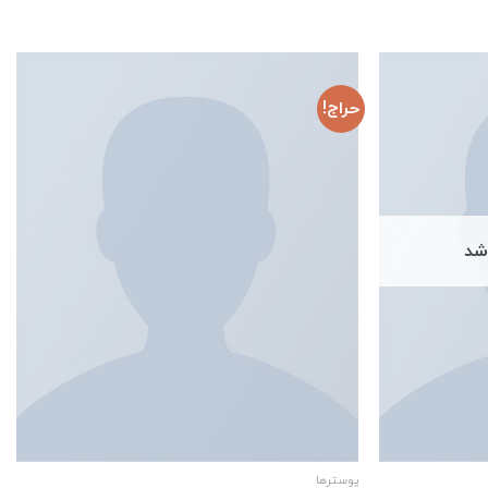
حراج!
اشد
پوسترها