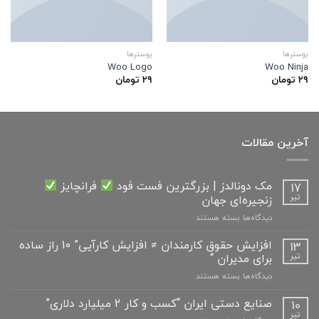
پوسترها
پوسترها
Woo Logo
Woo Ninja
۲۹
تومان
۲۹
تومان
آخرین مقالات
مک دونالدز | بزرگترین فست فود
فرانچایز
17
زنجیره‌ای جهان
تیر
برای
دیدگاه‌ها
بسته هستند
مک
دونالدز
افزایش حقوق کارمندان ≠ افزایش کارآیی” 10 راز ساده
13
|
برای مدیران “
تیر
بزرگترین
برای
دیدگاه‌ها
بسته هستند
فست
افزایش
فود
حقوق
صنایع دستی ایران “کسب و کار 2 میلیارد دلاری”
10
کارمندان
فرانچایز
تیر