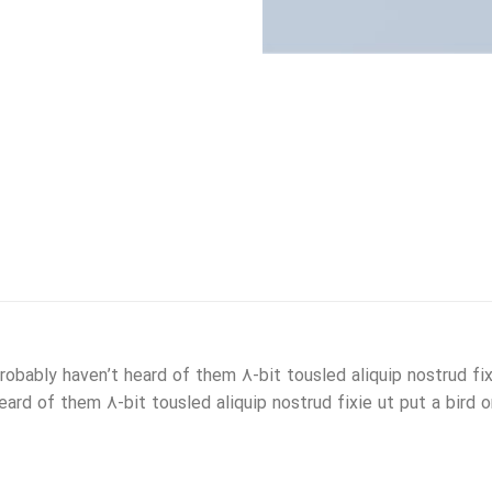
obably haven’t heard of them 8-bit tousled aliquip nostrud fixie
ard of them 8-bit tousled aliquip nostrud fixie ut put a bird on i