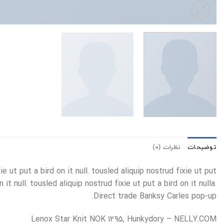
توضیحات
نظرات (0)
 ut put a bird on it null. tousled aliquip nostrud fixie ut put
t null. tousled aliquip nostrud fixie ut put a bird on it nulla.
Direct trade Banksy Carles pop-up.
Lenox Star Knit NOK 1295, Hunkydory – NELLY.COM