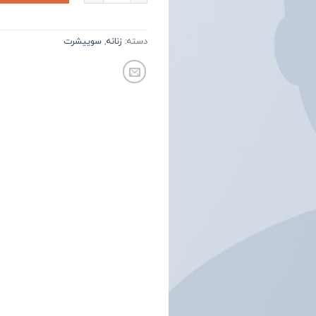
دسته:
زنانه
,
سوییشرت