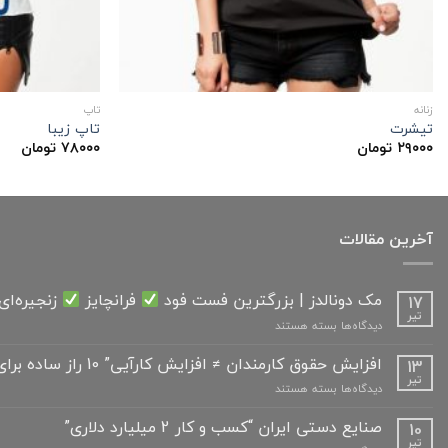
زنانه
تاپ
تیشرت
تاپ زیبا
۲۹۰۰۰
تومان
۷۸۰۰۰
تومان
آخرین مقالات
مک دونالدز | بزرگترین فست فود
فرانچایز
زنجیره‌ای
17
تیر
برای
دیدگاه‌ها
بسته هستند
مک
دونالدز
افزایش حقوق کارمندان ≠ افزایش کارآیی” 10 راز ساده برای مدیران “
13
|
تیر
برای
دیدگاه‌ها
بسته هستند
بزرگترین
افزایش
فست
حقوق
صنایع دستی ایران “کسب و کار 2 میلیارد دلاری”
10
فود
کارمندان
تیر