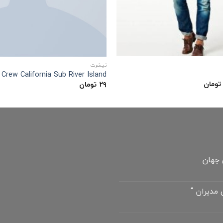
تیشرت
 Crew California Sub River Island
مت
قیمت
تومان
۲۹
تومان
ی:
فعلی:
۲۹ تومان.
۴۵۰۰ تومان
 جهان