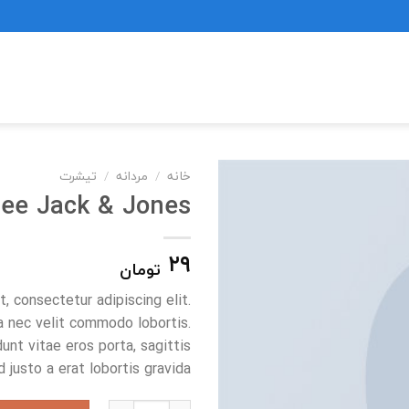
خانه
/
مردانه
/
تیشرت
Tee Jack & Jones
۲۹
تومان
, consectetur adipiscing elit.
a nec velit commodo lobortis.
unt vitae eros porta, sagittis
 justo a erat lobortis gravida.