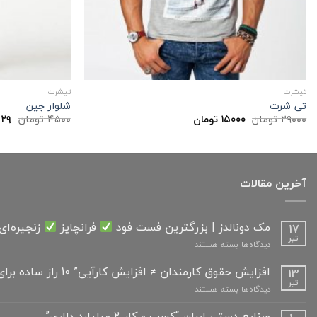
تیشرت
تیشرت
تی شرت
شلوار جین
قیمت
قیمت
قی
۲۹۰۰۰
تومان
۱۵۰۰۰
تومان
۴۵۰۰
تومان
۲۹
اصلی:
فعلی:
اصل
۲۹۰۰۰ تومان
۱۵۰۰۰ تومان.
بود.
بود.
آخرین مقالات
مک دونالدز | بزرگترین فست فود
فرانچایز
زنجیره‌ای
17
تیر
برای
دیدگاه‌ها
بسته هستند
مک
دونالدز
افزایش حقوق کارمندان ≠ افزایش کارآیی” 10 راز ساده برای مدیران “
13
|
تیر
برای
دیدگاه‌ها
بسته هستند
بزرگترین
افزایش
فست
حقوق
صنایع دستی ایران “کسب و کار 2 میلیارد دلاری”
فود