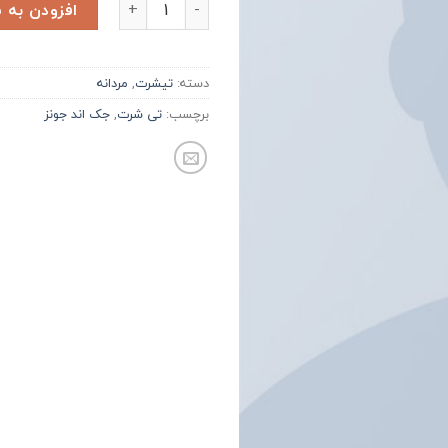
Lawrance Polo Tee Jack & Jones 
افزودن به 
دسته:
تیشرت
,
مردانه
برچسب:
تی شرت
,
جک اند جونز