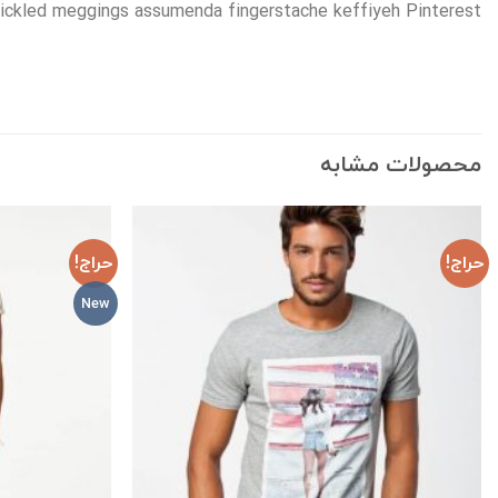
pickled meggings assumenda fingerstache keffiyeh Pinterest.
محصولات مشابه
حراج!
حراج!
New