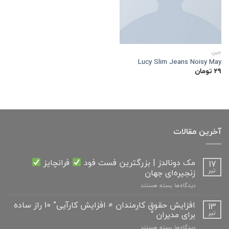
جین
Lucy Slim Jeans Noisy May
۲۹
تومان
آخرین مقالات
مک دونالدز | بزرگترین فست فود
فرانچایز
17
زنجیره‌ای جهان
تیر
برای
دیدگاه‌ها
بسته هستند
مک
دونالدز
افزایش حقوق کارمندان ≠ افزایش کارآیی” 10 راز ساده
13
|
برای مدیران “
تیر
بزرگترین
برای
دیدگاه‌ها
بسته هستند
فست