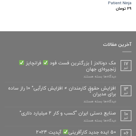
Patient Ninja
۲۹
تومان
آخرین مقالات
مک دونالدز | بزرگترین فست فود
فرانچایز
17
زنجیره‌ای جهان
تیر
برای
دیدگاه‌ها
بسته هستند
مک
دونالدز
افزایش حقوق کارمندان ≠ افزایش کارآیی” 10 راز ساده
13
|
برای مدیران “
تیر
بزرگترین
برای
دیدگاه‌ها
بسته هستند
فست
افزایش
فود
حقوق
صنایع دستی ایران “کسب و کار 2 میلیارد دلاری”
10
کارمندان
فرانچایز
تیر
برای
دیدگاه‌ها
بسته هستند
≠
صنایع
افزایش
زنجیره‌ای
دستی
50 ایده جدید کارآفرینی
آپدیت 2024
06
کارآیی”
جهان
ایران