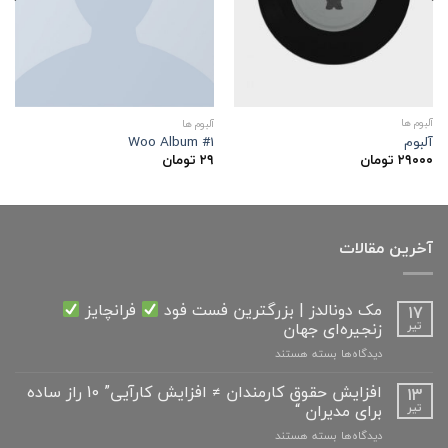
آلبوم ها
آلبوم ها
آلبوم
Woo Album #1
۲۹۰۰۰
تومان
۲۹
تومان
آخرین مقالات
مک دونالدز | بزرگترین فست فود
فرانچایز
17
زنجیره‌ای جهان
تیر
برای
دیدگاه‌ها
بسته هستند
مک
دونالدز
افزایش حقوق کارمندان ≠ افزایش کارآیی” 10 راز ساده
13
|
برای مدیران “
تیر
بزرگترین
برای
دیدگاه‌ها
بسته هستند
فست