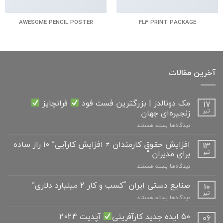
AWESOME PENCIL POSTER
FL3 PRINT PACKAGE
آخرین مقالات
مک دونالدز | بزرگترین فست فود
فرانچایز
17
زنجیره‌ای جهان
تیر
برای
دیدگاه‌ها
بسته هستند
مک
دونالدز
افزایش حقوق کارمندان ≠ افزایش کارآیی” 10 راز ساده
13
|
برای مدیران “
تیر
بزرگترین
برای
دیدگاه‌ها
بسته هستند
فست
افزایش
فود
حقوق
صنایع دستی ایران “کسب و کار 2 میلیارد دلاری”
10
کارمندان
فرانچایز
تیر
برای
دیدگاه‌ها
بسته هستند
≠
صنایع
افزایش
زنجیره‌ای
دستی
50 ایده جدید کارآفرینی
آپدیت 2024
06
کارآیی”
جهان
ایران