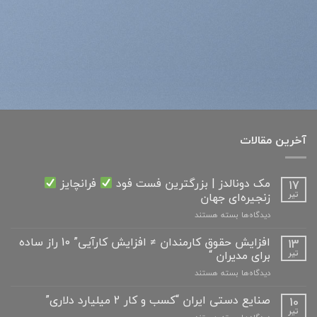
آخرین مقالات
مک دونالدز | بزرگترین فست فود
فرانچایز
17
زنجیره‌ای جهان
تیر
برای
دیدگاه‌ها
بسته هستند
مک
دونالدز
افزایش حقوق کارمندان ≠ افزایش کارآیی” 10 راز ساده
13
|
برای مدیران “
تیر
بزرگترین
برای
دیدگاه‌ها
بسته هستند
فست
افزایش
فود
حقوق
صنایع دستی ایران “کسب و کار 2 میلیارد دلاری”
10
کارمندان
فرانچایز
تیر
برای